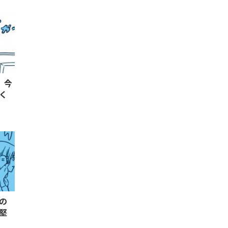
、今
く
の
堅