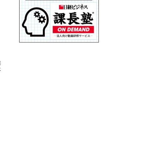
る
業
社