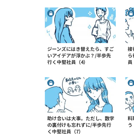
ジーンズにはき替えたら、すご
接
いアイデアが浮かぶ？/半歩先
ら
行く中堅社員（4）
員
助け合いは大事。ただし、数字
料
の裏付けも忘れずに/半歩先行
う
く中堅社員（7）