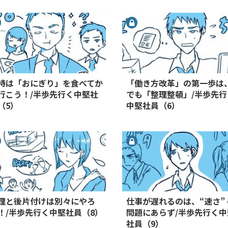
待は「おにぎり」を食べてか
「働き方改革」の第一歩は
行こう！/半歩先行く中堅社
でも「整理整頓」/半歩先行
（5）
中堅社員（6）
理と後片付けは別々にやろ
仕事が遅れるのは、“速さ” 
！/半歩先行く中堅社員（8）
問題にあらず/半歩先行く中
社員（9）