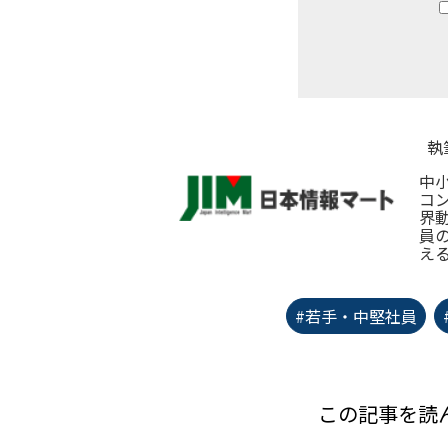
執
中
コ
界
員
え
#若手・中堅社員
この記事を読