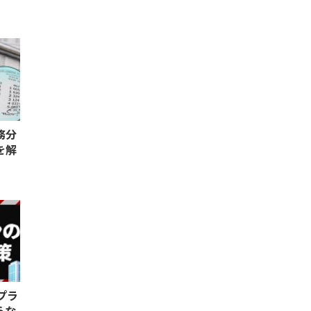
務分
を解
プラ
らな