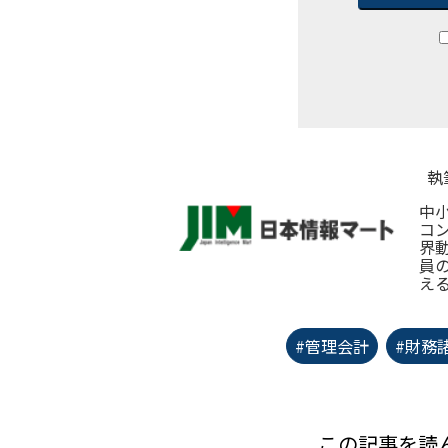
執
中
コ
界
員
え
#管理会計
#財務
この記事を読