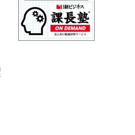
る
業
社