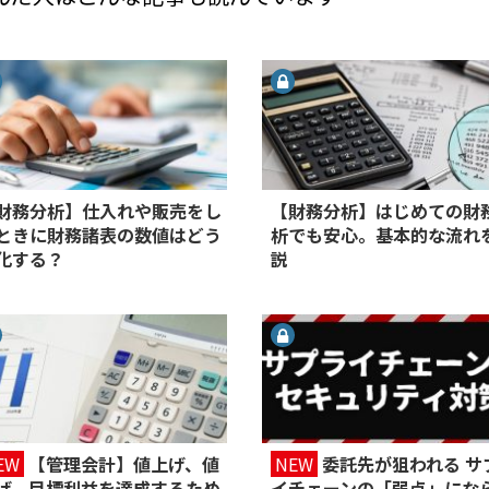
財務分析】仕入れや販売をし
【財務分析】はじめての財
ときに財務諸表の数値はどう
析でも安心。基本的な流れ
化する？
説
EW
【管理会計】値上げ、値
NEW
委託先が狙われる サ
げ。目標利益を達成するため
イチェーンの「弱点」にな