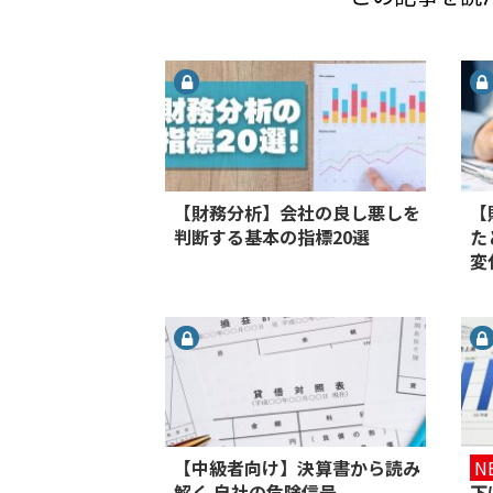
【財務分析】会社の良し悪しを
【
判断する基本の指標20選
た
変
【中級者向け】決算書から読み
N
解く 自社の危険信号
下