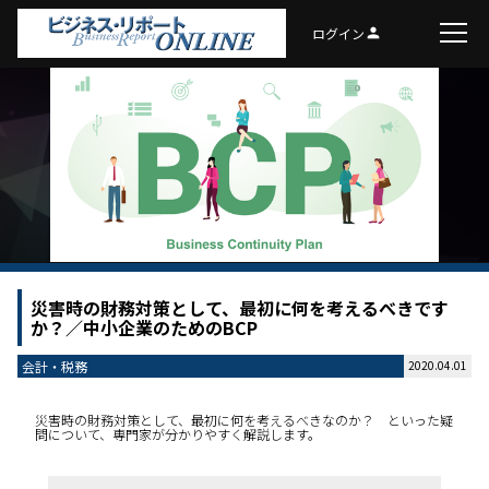
ログイン
person
災害時の財務対策として、最初に何を考えるべきです
か？／中小企業のためのBCP
会計・税務
2020.04.01
災害時の財務対策として、最初に何を考えるべきなのか？ といった疑
問について、専門家が分かりやすく解説します。