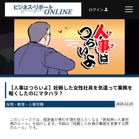
ログイン
person
【人事はつらいよ】妊娠した女性社員を気遣って業務を
軽くしたのにマタハラ？
採用・教育・人事労務
2024.12.19
このシリーズでは、経営者が思わず頭を抱えたくなる「世知辛い人事労
務のルール」を紹介します。今回は「妊娠した社員の業務を変更する際
のルール」です。