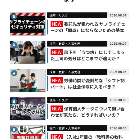
法務・リスク
2026.08.07
NEW
委託先が狙われる サプライチェ
ーンの「弱点」にならないための基本
対策
採用・教育・人事労務
2026.08.07
NEW
部下を「うつ病」にしてしまっ
た上司の処分はどこまでが適切か？
採用・教育・人事労務
2026.08.06
NEW
労働時間が変則的な「シフト制
パート」は社会保険に入るべき？
法務・リスク
2026.08.06
NEW
保有個人データについて問い合
わせが来たら、どうすればいいの？
【かんたん個人情報保護法（7）】
採用・教育・人事労務
2026.08.05
NEW
【入社1年目の『教科書の教科