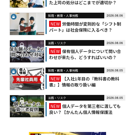
た上司の処分はどこまでが適切か？
採用・教育・人事労務
2026.08.06
NEW
労働時間が変則的な「シフト制
パート」は社会保険に入るべき？
法務・リスク
2026.08.06
NEW
保有個人データについて問い合
わせが来たら、どうすればいいの？
【かんたん個人情報保護法（7）】
採用・教育・人事労務
2026.08.05
NEW
【入社1年目の『教科書の教科
書』】情報の取り扱い編
法務・リスク
2026.08.05
NEW
個人データを第三者に渡しても
良い？【かんたん個人情報保護法
（6）】