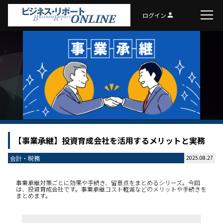
ログイン
person
【事業承継】投資育成会社を活用するメリットと実務
会計・税務
2025.08.27
事業承継対策ごとに効果や手続き、留意点をまとめるシリーズ。今回
は、投資育成会社です。事業承継コスト軽減などのメリットや手続きを
まとめます。