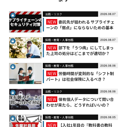
法務・リスク
2026.08.07
NEW
委託先が狙われる サプライチェ
ーンの「弱点」にならないための基本
対策
採用・教育・人事労務
2026.08.07
NEW
部下を「うつ病」にしてしまっ
た上司の処分はどこまでが適切か？
採用・教育・人事労務
2026.08.06
NEW
労働時間が変則的な「シフト制
パート」は社会保険に入るべき？
法務・リスク
2026.08.06
NEW
保有個人データについて問い合
わせが来たら、どうすればいいの？
【かんたん個人情報保護法（7）】
採用・教育・人事労務
2026.08.05
NEW
【入社1年目の『教科書の教科