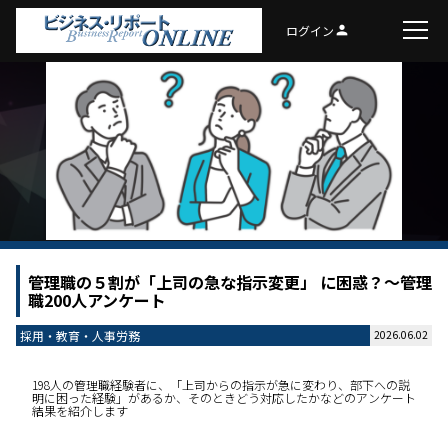
ログイン
person
管理職の５割が「上司の急な指示変更」 に困惑？～管理
職200人アンケート
採用・教育・人事労務
2026.06.02
198人の管理職経験者に、「上司からの指示が急に変わり、部下への説
明に困った経験」があるか、そのときどう対応したかなどのアンケート
結果を紹介します