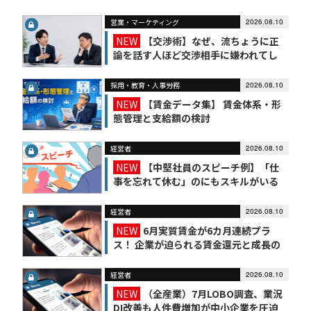
営業・マーケティング
2026.08.10
NEW
【交渉術】なぜ、流ちょうに正
論を話す人ほど交渉相手に嫌われてし
まうのか？
採用・教育・人事労務
2026.08.10
NEW
【賃金データ集】 賃金体系・形
態管理と支給額の検討
経営者
2026.08.10
NEW
【中堅社員のスピーチ例】「仕
事を忘れて休む」のにもスキルがいる
経営者
2026.08.10
NEW
6月実質賃金が6カ月連続プラ
ス！ 企業が迫られる賃金還元と成長の
好循環【経営者とっておきニュース】
経営者
2026.08.10
NEW
（全産業）7月LOBO調査、業況
DI改善も人件費増加が中小企業を圧迫