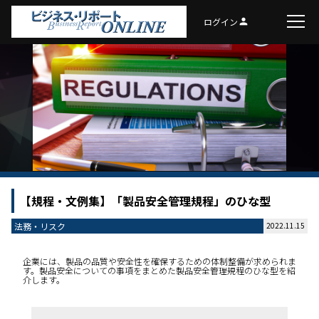
ログイン
person
【規程・文例集】「製品安全管理規程」のひな型
法務・リスク
2022.11.15
企業には、製品の品質や安全性を確保するための体制整備が求められま
す。製品安全についての事項をまとめた製品安全管理規程のひな型を紹
介します。