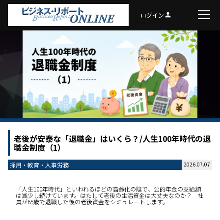
ログイン
person
老後が安泰な「退職金」はいくら？/人生100年時代の退
職金制度（1）
採用・教育・人事労務
2026.07.07
「人生100年時代」といわれるほどの高齢化の陰で、公的年金の支給額
は減少し続けています。はたして老後の生活資金は大丈夫なのか？ 社
員が65歳で退職した後の老後資金をシミュレートします。