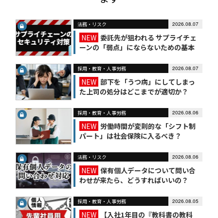
法務・リスク
2026.08.07
NEW
委託先が狙われる サプライチェ
ーンの「弱点」にならないための基本
対策
採用・教育・人事労務
2026.08.07
NEW
部下を「うつ病」にしてしまっ
た上司の処分はどこまでが適切か？
採用・教育・人事労務
2026.08.06
NEW
労働時間が変則的な「シフト制
パート」は社会保険に入るべき？
法務・リスク
2026.08.06
NEW
保有個人データについて問い合
わせが来たら、どうすればいいの？
【かんたん個人情報保護法（7）】
採用・教育・人事労務
2026.08.05
NEW
【入社1年目の『教科書の教科