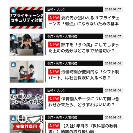
法務・リスク
2026.08.07
NEW
委託先が狙われる サプライチェ
ーンの「弱点」にならないための基本
対策
採用・教育・人事労務
2026.08.07
NEW
部下を「うつ病」にしてしまっ
た上司の処分はどこまでが適切か？
採用・教育・人事労務
2026.08.06
NEW
労働時間が変則的な「シフト制
パート」は社会保険に入るべき？
法務・リスク
2026.08.06
NEW
保有個人データについて問い合
わせが来たら、どうすればいいの？
【かんたん個人情報保護法（7）】
採用・教育・人事労務
2026.08.05
NEW
【入社1年目の『教科書の教科
書』】情報の取り扱い編