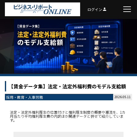
ログイン
person
【賃金データ集】法定・法定外福利費のモデル支給額
採用・教育・人事労務
2026.05.11
法定・法定外福利厚生の位置付けと福利厚生制度の概要や潮流を、1カ
月当たり平均福利厚生費の内訳ほか関連データと併せて紹介していま
す。