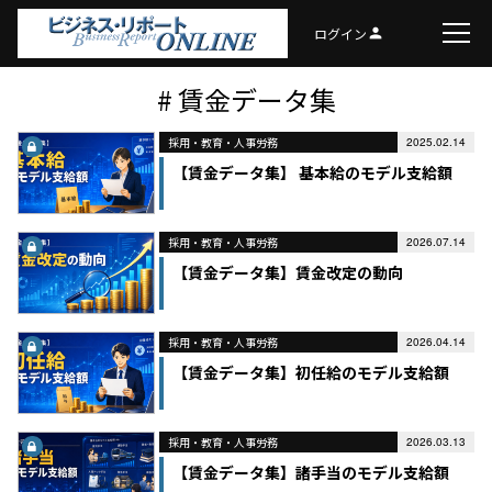
ログイン
person
# 賃金データ集
採用・教育・人事労務
2025.02.14
【賃金データ集】 基本給のモデル支給額
採用・教育・人事労務
2026.07.14
【賃金データ集】賃金改定の動向
採用・教育・人事労務
2026.04.14
【賃金データ集】初任給のモデル支給額
採用・教育・人事労務
2026.03.13
【賃金データ集】諸手当のモデル支給額