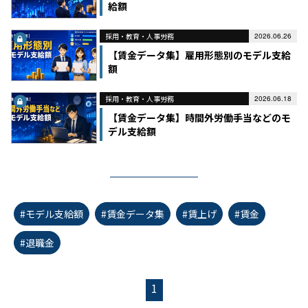
給額
採用・教育・人事労務
2026.06.26
【賃金データ集】雇用形態別のモデル支給
額
採用・教育・人事労務
2026.06.18
【賃金データ集】時間外労働手当などのモ
デル支給額
#モデル支給額
#賃金データ集
#賃上げ
#賃金
#退職金
1
first_page
chevron_left
chevron_right
last_page