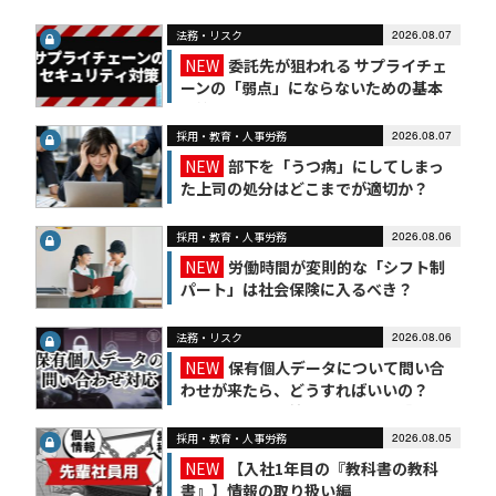
法務・リスク
2026.08.07
NEW
委託先が狙われる サプライチェ
ーンの「弱点」にならないための基本
対策
採用・教育・人事労務
2026.08.07
NEW
部下を「うつ病」にしてしまっ
た上司の処分はどこまでが適切か？
採用・教育・人事労務
2026.08.06
NEW
労働時間が変則的な「シフト制
パート」は社会保険に入るべき？
法務・リスク
2026.08.06
NEW
保有個人データについて問い合
わせが来たら、どうすればいいの？
【かんたん個人情報保護法（7）】
採用・教育・人事労務
2026.08.05
NEW
【入社1年目の『教科書の教科
書』】情報の取り扱い編