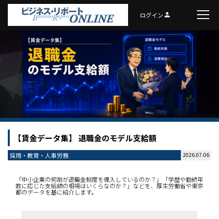
ログイン
person
【賃金データ集】 退職金のモデル支給額
採用・教育・人事労務
2026.07.06
「中小企業の何割が退職金制度を導入しているのか？」「学歴や勤続年
数に応じた支給額の相場はいくらなのか？」などを、厚生労働省や東京
都のデータを基に紹介します。