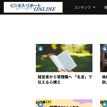
コンテンツ
keyboard_arrow_down
経営者から管理職へ 「名言」で
後
伝える心構え
訓