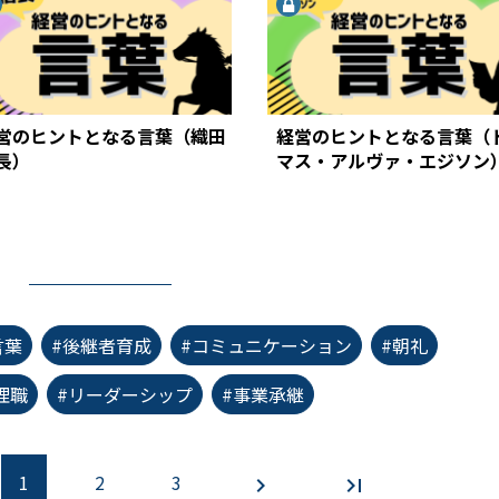
営のヒントとなる言葉（織田
経営のヒントとなる言葉（
長）
マス・アルヴァ・エジソン
言葉
#後継者育成
#コミュニケーション
#朝礼
理職
#リーダーシップ
#事業承継
1
2
3
chevron_right
last_page