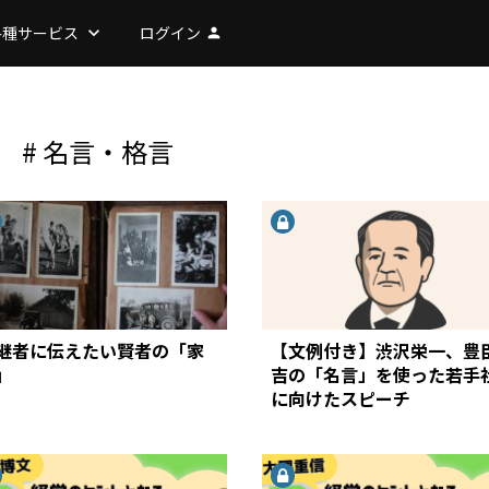
各種サービス
keyboard_arrow_down
ログイン
person
# 名言・格言
継者に伝えたい賢者の「家
【文例付き】渋沢栄一、豊
」
吉の「名言」を使った若手
に向けたスピーチ