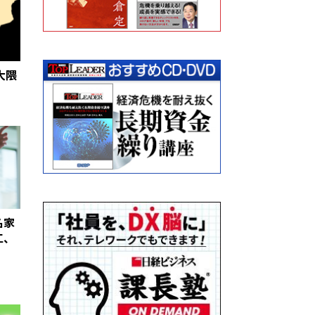
大隈
名家
工、