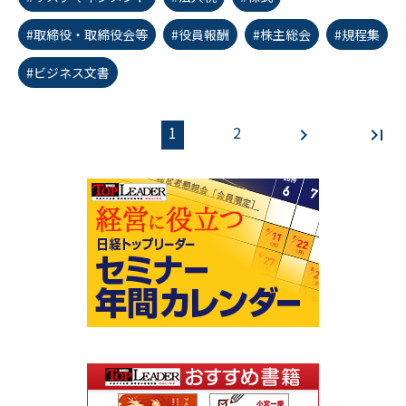
#取締役・取締役会等
#役員報酬
#株主総会
#規程集
#ビジネス文書
1
2
first_page
chevron_left
chevron_right
last_page