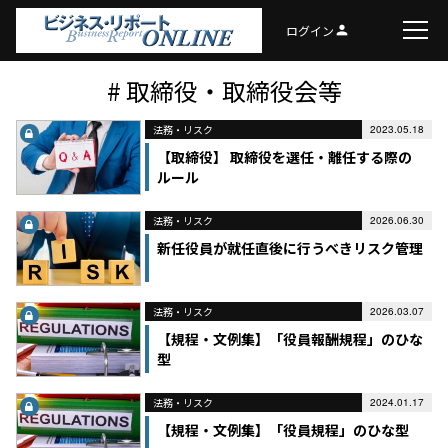
ログイン
person
# 取締役・取締役会等
法務・リスク
2023.05.18
【取締役】 取締役を選任・離任する際の
ルール
法務・リスク
2026.06.30
新任役員が就任直後に行うべきリスク管理
法務・リスク
2026.03.07
【規程・文例集】「役員報酬規程」のひな
型
法務・リスク
2024.01.17
【規程・文例集】「役員規程」のひな型