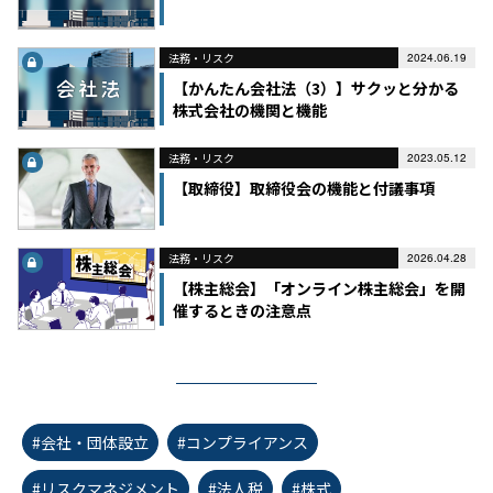
法務・リスク
2024.06.19
【かんたん会社法（3）】サクッと分かる
株式会社の機関と機能
法務・リスク
2023.05.12
【取締役】取締役会の機能と付議事項
法務・リスク
2026.04.28
【株主総会】「オンライン株主総会」を開
催するときの注意点
#会社・団体設立
#コンプライアンス
#リスクマネジメント
#法人税
#株式